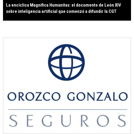
La encíclica Magnifica Humanitas: el documento de León XIV
sobre inteligencia artificial que comenzó a difundir la CGT