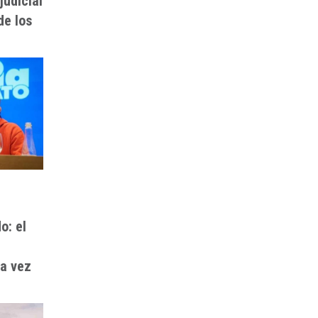
udicial
de los
o: el
da vez