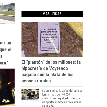
MÁS LEÍDAS
mar un
que el
la
El "plantón" de los millones: la
dora”
hipocresía de Voytenco
pagada con la plata de los
peones rurales
Se profundiza la caída del empleo
formal: más de 140.000
asalariados registrados dejaron
de aportar al sistema previsional
en un año