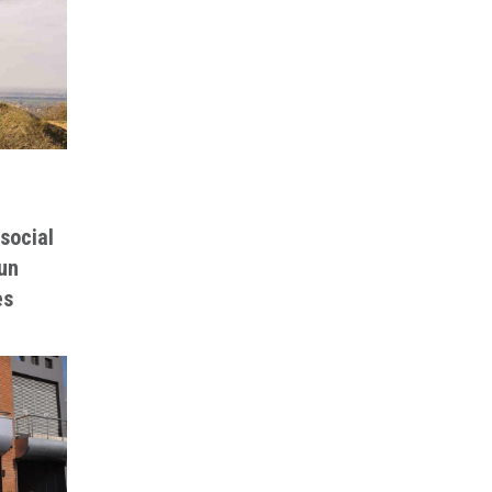
social
un
es