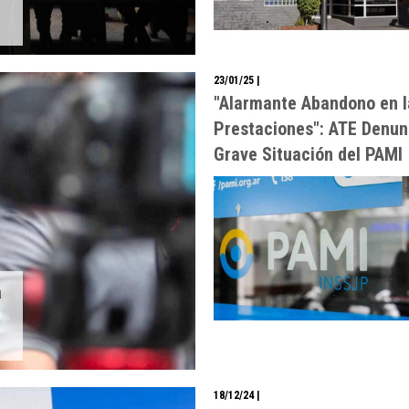
E
23/01/25
|
"Alarmante Abandono en l
Prestaciones": ATE Denun
Grave Situación del PAMI
a
18/12/24
|