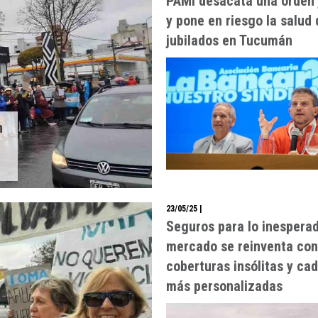
PAMI desacata una orden j
y pone en riesgo la salud 
jubilados en Tucumán
n
23/05/25
|
Seguros para lo inesperad
mercado se reinventa con
coberturas insólitas y ca
más personalizadas