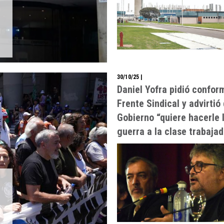
30/10/25
|
Daniel Yofra pidió confor
Frente Sindical y advirtió 
Gobierno “quiere hacerle 
guerra a la clase trabaja