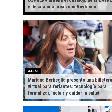
OSPRERA ordena el desalojo de la UATR
y desata una crisis con Voytenco
25/04/25
|
Mariana Berbeglia presentó una billeter
virtual para feriantes: tecnología para
formalizar, incluir y cuidar la salud