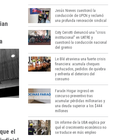
Jesús Nieves cuestionó la
conducción de UPCN y reclamó
una profunda renovación sindical
ian
Coty Ceriotti denunció una "crisis
institucional" en UATRE y
a
cuestionó la conducción nacional
del gremio
Le Blé atraviesa una fuerte crisis
financiera: acumula cheques
rechazados, pedidos de quiebra
y enfrenta el deterioro del
consumo
Faraón Hogar ingresó en
concurso preventivo tras
acumular pérdidas millonarias y
una deuda superior a los $444
millones
Un informe de la UBA explica por
qué el crecimiento económico no
que el
se traduce en más empleo