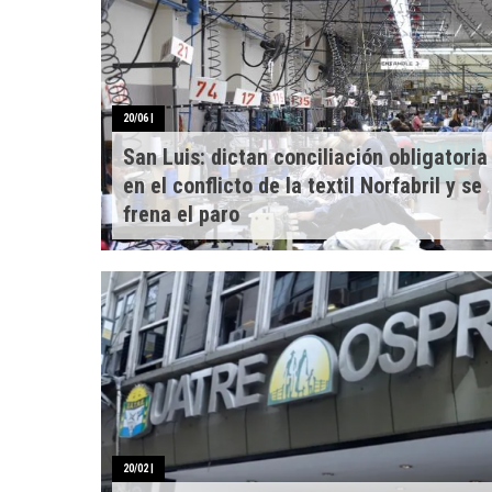
20/06
|
San Luis: dictan conciliación obligatoria
en el conflicto de la textil Norfabril y se
frena el paro
20/02
|