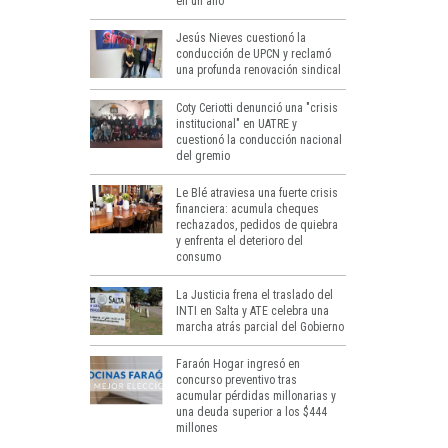
en un año
Jesús Nieves cuestionó la
conducción de UPCN y reclamó
una profunda renovación sindical
Coty Ceriotti denunció una "crisis
institucional" en UATRE y
cuestionó la conducción nacional
del gremio
Le Blé atraviesa una fuerte crisis
financiera: acumula cheques
rechazados, pedidos de quiebra
y enfrenta el deterioro del
consumo
La Justicia frena el traslado del
INTI en Salta y ATE celebra una
marcha atrás parcial del Gobierno
Faraón Hogar ingresó en
concurso preventivo tras
acumular pérdidas millonarias y
una deuda superior a los $444
millones