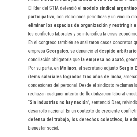
El líder del STIA defendió el
modelo sindical argentino
participativo
, con elecciones periódicas y un vínculo di
eliminar los espacios de organización
y
restringir 
los conflictos laborales y se intensifica la crisis económi
En el congreso también se analizaron casos concretos que
empresa
Georgalos
, se denunció el
despido arbitrari
conciliación obligatoria que
la empresa no acató
, gene
Por su parte, en
Molinos
, el secretario adjunto
Sergio 
ítems salariales logrados tras años de lucha
, amena
concesiones del personal. Desde el sindicato reclaman l
rechazan cualquier intento de flexibilización laboral encub
“
Sin industrias no hay nación
”, sentenció Daer, reivind
desarrollo nacional. En un contexto de creciente conflict
defensa del trabajo, los derechos colectivos, la edu
bienestar social.