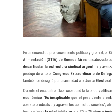
En un encendido pronunciamiento político y gremial, el
Si
Alimentación (STIA) de Buenos Aires
, encabezado p
desarticular la estructura sindical argentina
y avanz
produjo durante el
Congreso Extraordinario de Deleg
también se designó por unanimidad a la
Junta Electoral
Durante el encuentro, Daer cuestionó la falta de
política
económico
. “
Es inexplicable que el presidente sient
aparato productivo y agravan los conflictos sociales”, af
busca
elevar la edad jubilatoria a 70 o 75 años
e
invi