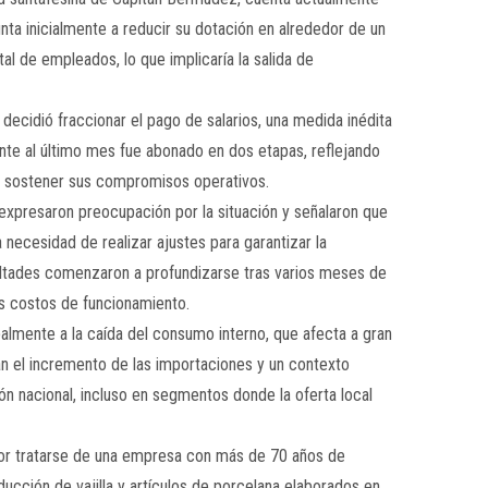
ta inicialmente a reducir su dotación en alrededor de un
tal de empleados, lo que implicaría la salida de
ecidió fraccionar el pago de salarios, una medida inédita
nte al último mes fue abonado en dos etapas, reflejando
ra sostener sus compromisos operativos.
xpresaron preocupación por la situación y señalaron que
necesidad de realizar ajustes para garantizar la
cultades comenzaron a profundizarse tras varios meses de
os costos de funcionamiento.
palmente a la caída del consumo interno, que afecta a gran
man el incremento de las importaciones y un contexto
ón nacional, incluso en segmentos donde la oferta local
por tratarse de una empresa con más de 70 años de
ucción de vajilla y artículos de porcelana elaborados en