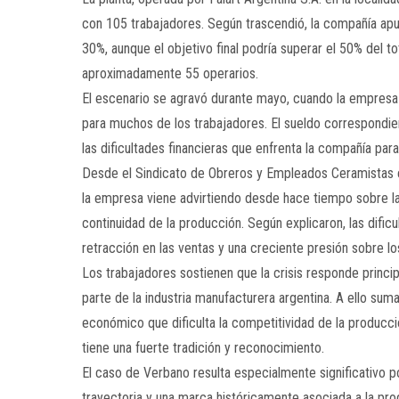
con 105 trabajadores. Según trascendió, la compañía apun
30%, aunque el objetivo final podría superar el 50% del to
aproximadamente 55 operarios.
El escenario se agravó durante mayo, cuando la empresa d
para muchos de los trabajadores. El sueldo correspondie
las dificultades financieras que enfrenta la compañía pa
Desde el Sindicato de Obreros y Empleados Ceramistas e
la empresa viene advirtiendo desde hace tiempo sobre la 
continuidad de la producción. Según explicaron, las difi
retracción en las ventas y una creciente presión sobre l
Los trabajadores sostienen que la crisis responde princi
parte de la industria manufacturera argentina. A ello su
económico que dificulta la competitividad de la producci
tiene una fuerte tradición y reconocimiento.
El caso de Verbano resulta especialmente significativo 
trayectoria y una marca históricamente asociada a la prod