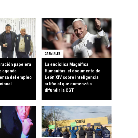
GREMIALES
eración papelera
La encíclica Magnifica
a agenda
Humanitas: el documento de
fensa del empleo
León XIV sobre inteligencia
acional
artificial que comenzó a
difundir la CGT