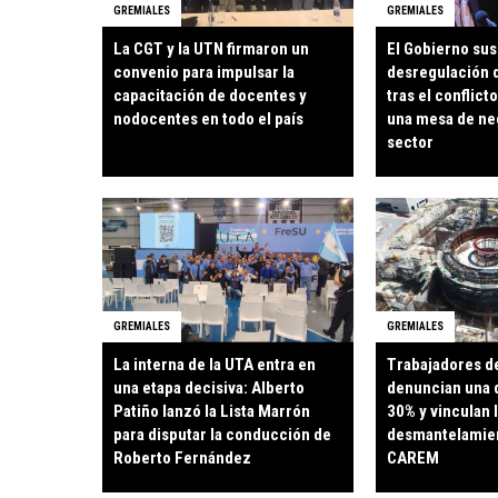
GREMIALES
GREMIALES
La CGT y la UTN firmaron un
El Gobierno sus
convenio para impulsar la
desregulación d
capacitación de docentes y
tras el conflict
nodocentes en todo el país
una mesa de ne
sector
GREMIALES
GREMIALES
La interna de la UTA entra en
Trabajadores d
una etapa decisiva: Alberto
denuncian una qu
Patiño lanzó la Lista Marrón
30% y vinculan 
para disputar la conducción de
desmantelamien
Roberto Fernández
CAREM