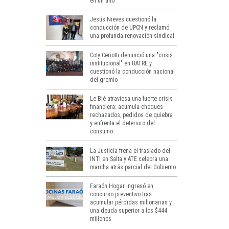
en un año
Jesús Nieves cuestionó la
conducción de UPCN y reclamó
una profunda renovación sindical
Coty Ceriotti denunció una "crisis
institucional" en UATRE y
cuestionó la conducción nacional
del gremio
Le Blé atraviesa una fuerte crisis
financiera: acumula cheques
rechazados, pedidos de quiebra
y enfrenta el deterioro del
consumo
La Justicia frena el traslado del
INTI en Salta y ATE celebra una
marcha atrás parcial del Gobierno
Faraón Hogar ingresó en
concurso preventivo tras
acumular pérdidas millonarias y
una deuda superior a los $444
millones