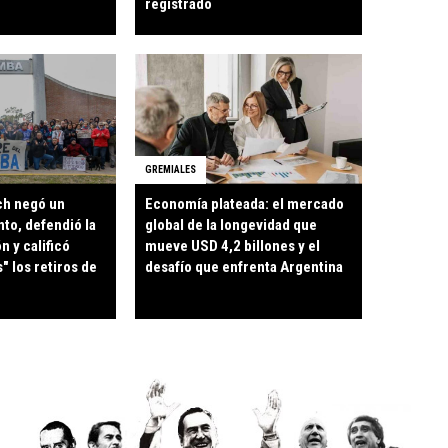
registrado
GREMIALES
ch negó un
Economía plateada: el mercado
to, defendió la
global de la longevidad que
n y calificó
mueve USD 4,2 billones y el
" los retiros de
desafío que enfrenta Argentina